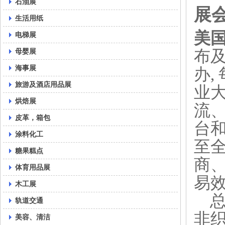
石油展
展
生活用纸
美
电梯展
母婴展
布
海事展
办
,
旅游及酒店用品展
业
烘焙展
流
皮革，箱包
台
涂料化工
至
糖果糕点
商
体育用品展
易
木工展
轨道交通
非织
美容、清洁