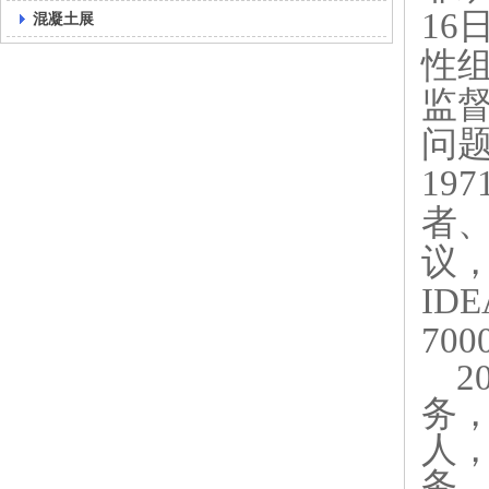
1
混凝土展
性
监
问题
19
者
议，
ID
70
务，
人
务