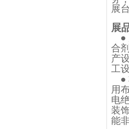
展
展
●
合
产
工
用
电
装
能